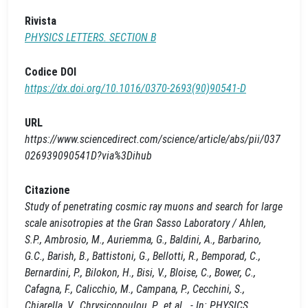
Rivista
PHYSICS LETTERS. SECTION B
Codice DOI
https://dx.doi.org/10.1016/0370-2693(90)90541-D
URL
https://www.sciencedirect.com/science/article/abs/pii/037
026939090541D?via%3Dihub
Citazione
Study of penetrating cosmic ray muons and search for large
scale anisotropies at the Gran Sasso Laboratory / Ahlen,
S.P., Ambrosio, M., Auriemma, G., Baldini, A., Barbarino,
G.C., Barish, B., Battistoni, G., Bellotti, R., Bemporad, C.,
Bernardini, P., Bilokon, H., Bisi, V., Bloise, C., Bower, C.,
Cafagna, F., Calicchio, M., Campana, P., Cecchini, S.,
Chiarella, V., Chrysicopoulou, P., et al.. - In: PHYSICS