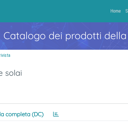
Home
S
- Catalogo dei prodotti della
rivista
 solai
a completa (DC)