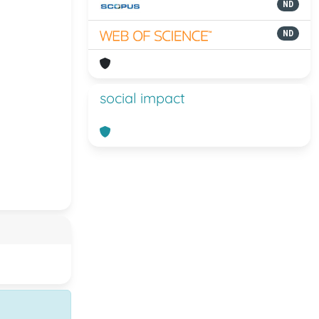
ND
ND
social impact