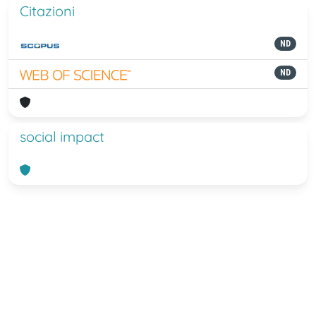
Citazioni
ND
ND
social impact
Powered by
IRIS
-
about IRIS
-
Utilizzo
dei cookie
-
Privacy
Copyright © 2026