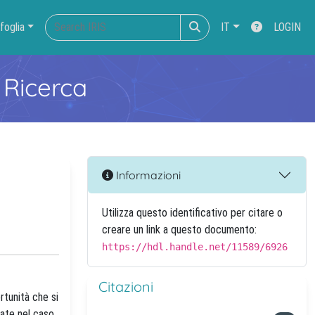
foglia
IT
LOGIN
 Ricerca
Informazioni
Utilizza questo identificativo per citare o
creare un link a questo documento:
https://hdl.handle.net/11589/6926
Citazioni
rtunità che si
zate nel caso