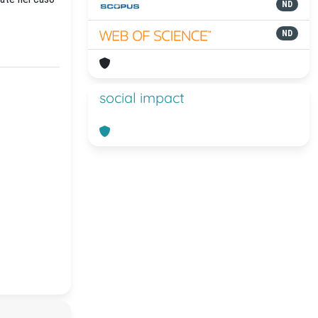
ND
ND
social impact