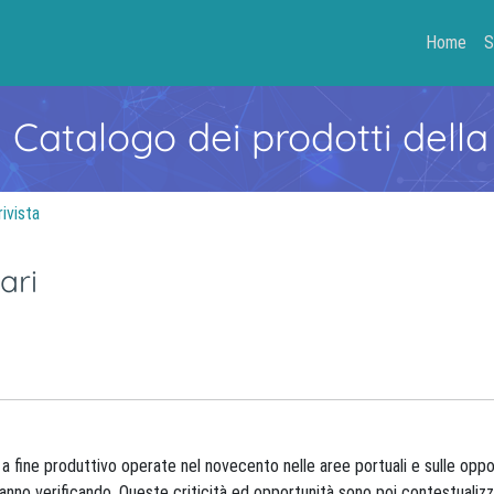
Home
S
- Catalogo dei prodotti della
rivista
ari
ni a fine produttivo operate nel novecento nelle aree portuali e sulle oppo
 stanno verificando. Queste criticità ed opportunità sono poi contestualiz