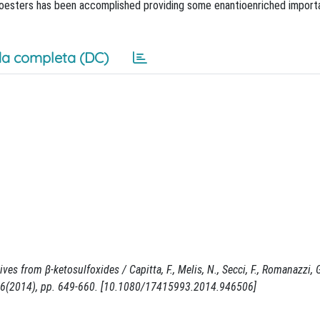
ioesters has been accomplished providing some enantioenriched importa
a completa (DC)
ives from β-ketosulfoxides / Capitta, F., Melis, N., Secci, F., Romanazzi, G
5:6(2014), pp. 649-660. [10.1080/17415993.2014.946506]