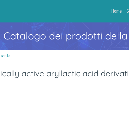
Home
S
- Catalogo dei prodotti della
rivista
cally active aryllactic acid derivat