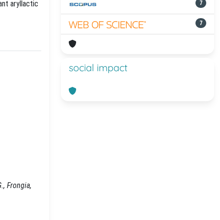
nt aryllactic
7
7
social impact
., Frongia,