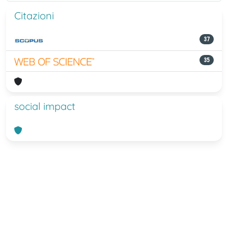
Citazioni
37
35
social impact
Powered by
IRIS
-
about IRIS
-
Utilizzo