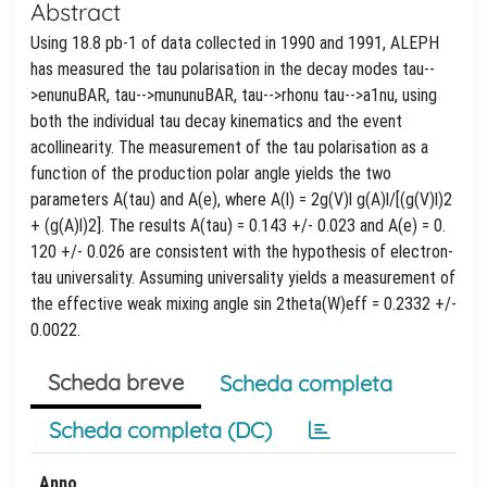
Abstract
Using 18.8 pb-1 of data collected in 1990 and 1991, ALEPH
has measured the tau polarisation in the decay modes tau--
>enunuBAR, tau-->mununuBAR, tau-->rhonu tau-->a1nu, using
both the individual tau decay kinematics and the event
acollinearity. The measurement of the tau polarisation as a
function of the production polar angle yields the two
parameters A(tau) and A(e), where A(l) = 2g(V)l g(A)l/[(g(V)l)2
+ (g(A)l)2]. The results A(tau) = 0.143 +/- 0.023 and A(e) = 0.
120 +/- 0.026 are consistent with the hypothesis of electron-
tau universality. Assuming universality yields a measurement of
the effective weak mixing angle sin 2theta(W)eff = 0.2332 +/-
0.0022.
Scheda breve
Scheda completa
Scheda completa (DC)
Anno