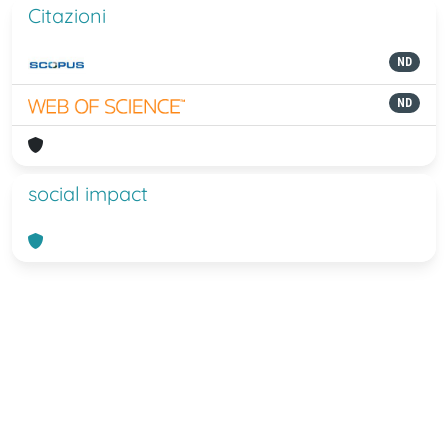
Citazioni
ND
ND
social impact
Powered by
IRIS
-
about IRIS
-
Utilizzo
dei cookie
-
Privacy
Copyright © 2026