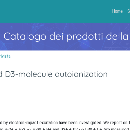
Home
S
- Catalogo dei prodotti della
rivista
d D3-molecule autoionization
d by electron-impact excitation have been investigated. We report on 
ons H-2+ + H-2 --> H-3* + H+ and D2+ + D2 --> D3* + D+. We measured 