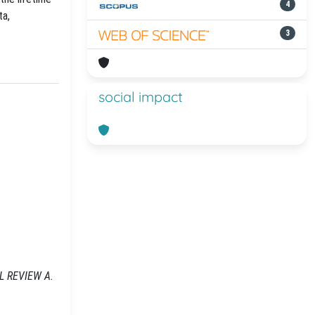
4
ta,
3
social impact
CAL REVIEW A.