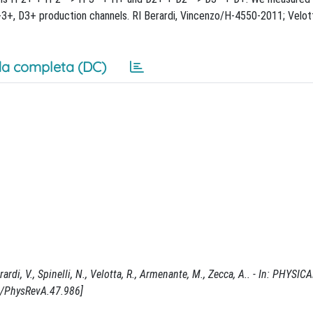
-3+, D3+ production channels. RI Berardi, Vincenzo/H-4550-2011; Velot
a completa (DC)
rdi, V., Spinelli, N., Velotta, R., Armenante, M., Zecca, A.. - In: PHYSI
3/PhysRevA.47.986]