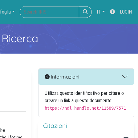
foglia
IT
LOGIN
 Ricerca
Informazioni
Utilizza questo identificativo per citare o
creare un link a questo documento:
https://hdl.handle.net/11589/7571
Citazioni
the
the lifetime