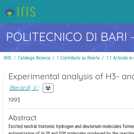
POLITECNICO DI BARI
IRIS
Catalogo Ricerca
1 Contributo su Rivista
1.1 Articolo in 
Experimental analysis of H3- an
Berardi, V.
;
1993
Abstract
Excited neutral triatomic hydrogen and deuterium molecules forme
autoionization of H-3* and D3* molecules produced by the reacti