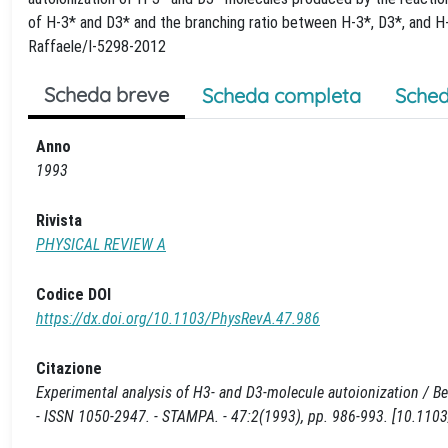
of H-3* and D3* and the branching ratio between H-3*, D3*, and H
Raffaele/I-5298-2012
Scheda breve
Scheda completa
Sched
Anno
1993
Rivista
PHYSICAL REVIEW A
Codice DOI
https://dx.doi.org/10.1103/PhysRevA.47.986
Citazione
Experimental analysis of H3- and D3-molecule autoionization / Bera
- ISSN 1050-2947. - STAMPA. - 47:2(1993), pp. 986-993. [10.110