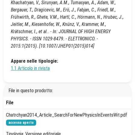
Khachatryan, V., Sirunyan, A.M., Tumasyan, A., Adam, W.,
Bergauer, T., Dragicevic, M., Erö, J., Fabjan, C., Friedl, M.,
Frühwirth, R., Ghete, V.M., Hartl, C., Hörmann, N., Hrubec, J.,
Jeitler, M., Kiesenhofer, W., Knünz, V., Krammer, M.,
Krätschmer, I., et al.. - In: JOURNAL OF HIGH ENERGY
PHYSICS. - ISSN 1029-8479. - ELETTRONICO. -
2015:1(2015). [10.1007/JHEP01(2015)014]
Appare nelle tipologie:
1.1 Articolo in rivista
File in questo prodotto:
File
Chatrchyan2014_Article_SearchForNewPhysicsInEventsWit.pdf
accesso aperto
Tipologia: Versione editoriale