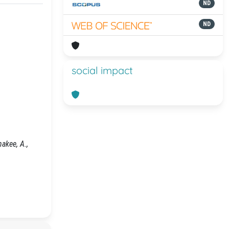
ND
ND
social impact
akee, A.,