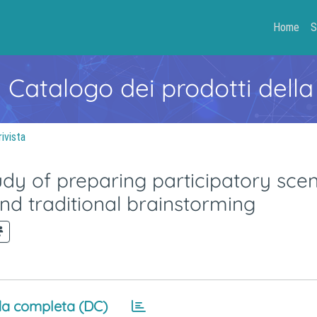
Home
S
- Catalogo dei prodotti della
rivista
udy of preparing participatory sce
nd traditional brainstorming
a completa (DC)