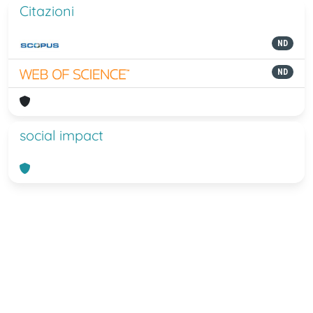
Citazioni
ND
ND
social impact
Powered by
IRIS
-
about IRIS
-
Utilizzo
dei cookie
-
Privacy
Copyright © 2026