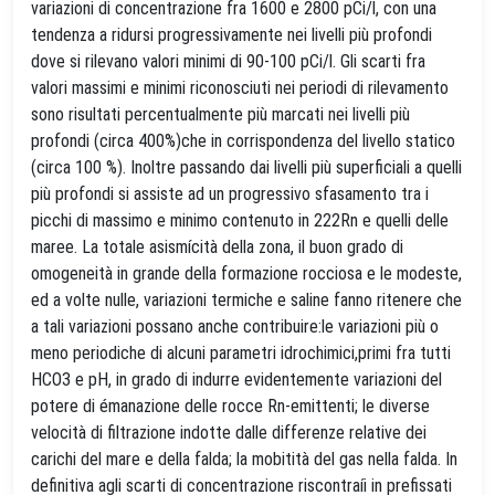
variazioni di concentrazione fra 1600 e 2800 pCi/l, con una
tendenza a ridursi progressivamente nei livelli più profondi
dove si rilevano valori minimi di 90-100 pCi/l. Gli scarti fra
valori massimi e minimi riconosciuti nei periodi di rilevamento
sono risultati percentualmente più marcati nei livelli più
profondi (circa 400%)che in corrispondenza del livello statico
(circa 100 %). Inoltre passando dai livelli più superficiali a quelli
più profondi si assiste ad un progressivo sfasamento tra i
picchi di massimo e minimo contenuto in 222Rn e quelli delle
maree. La totale asismícità della zona, il buon grado di
omogeneità in grande della formazione rocciosa e le modeste,
ed a volte nulle, variazioni termiche e saline fanno ritenere che
a tali variazioni possano anche contribuire:le variazioni più o
meno periodiche di alcuni parametri idrochimici,primi fra tutti
HCO3 e pH, in grado di indurre evidentemente variazioni del
potere di émanazione delle rocce Rn-emittenti; le diverse
velocità di filtrazione indotte dalle differenze relative dei
carichi del mare e della falda; la mobitità del gas nella falda. In
definitiva agli scarti di concentrazione riscontraíi in prefissati