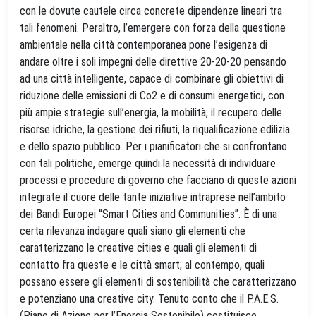
con le dovute cautele circa concrete dipendenze lineari tra
tali fenomeni. Peraltro, l’emergere con forza della questione
ambientale nella città contemporanea pone l’esigenza di
andare oltre i soli impegni delle direttive 20-20-20 pensando
ad una città intelligente, capace di combinare gli obiettivi di
riduzione delle emissioni di Co2 e di consumi energetici, con
più ampie strategie sull’energia, la mobilità, il recupero delle
risorse idriche, la gestione dei rifiuti, la riqualificazione edilizia
e dello spazio pubblico. Per i pianificatori che si confrontano
con tali politiche, emerge quindi la necessità di individuare
processi e procedure di governo che facciano di queste azioni
integrate il cuore delle tante iniziative intraprese nell’ambito
dei Bandi Europei “Smart Cities and Communities”. È di una
certa rilevanza indagare quali siano gli elementi che
caratterizzano le creative cities e quali gli elementi di
contatto fra queste e le città smart; al contempo, quali
possano essere gli elementi di sostenibilità che caratterizzano
e potenziano una creative city. Tenuto conto che il P.A.E.S.
(Piano di Azione per l’Energia Sostenibile) costituisce