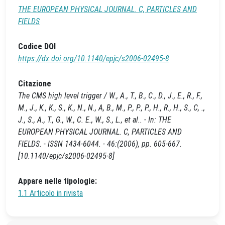
THE EUROPEAN PHYSICAL JOURNAL. C, PARTICLES AND
FIELDS
Codice DOI
https://dx.doi.org/10.1140/epjc/s2006-02495-8
Citazione
The CMS high level trigger / W., A., T., B., C., D., J., E., R., F.,
M., J., K., K., S., K., N., N., A, B., M., P., P., P., H., R., H., S., C, .,
J., S., A., T., G., W., C. E., W., S., L., et al.. - In: THE
EUROPEAN PHYSICAL JOURNAL. C, PARTICLES AND
FIELDS. - ISSN 1434-6044. - 46:(2006), pp. 605-667.
[10.1140/epjc/s2006-02495-8]
Appare nelle tipologie:
1.1 Articolo in rivista