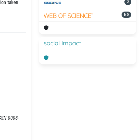
tion taken
2
ND
social impact
 ISSN 0008-