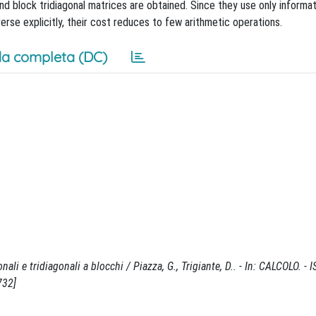
nd block tridiagonal matrices are obtained. Since they use only informa
erse explicitly, their cost reduces to few arithmetic operations.
a completa (DC)
nali e tridiagonali a blocchi / Piazza, G., Trigiante, D.. - In: CALCOLO. -
732]