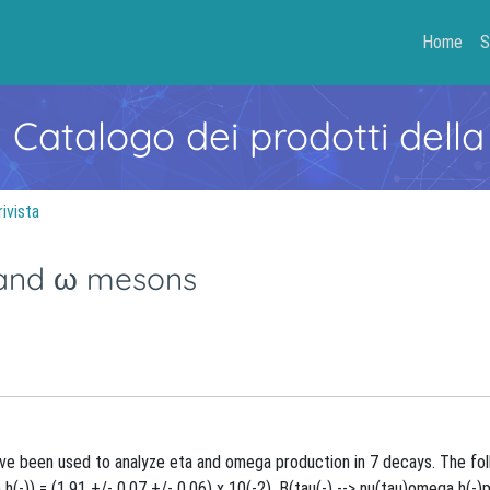
Home
S
- Catalogo dei prodotti della
rivista
, and ω mesons
e been used to analyze eta and omega production in 7 decays. The fol
-)) = (1.91 +/- 0.07 +/- 0.06) x 10(-2), B(tau(-) --> nu(tau)omega h(-)pi