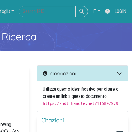
foglia
IT
LOGIN
 Ricerca
Informazioni
Utilizza questo identificativo per citare o
creare un link a questo documento:
https://hdl.handle.net/11589/979
Citazioni
lowing
(0)) = (4.3