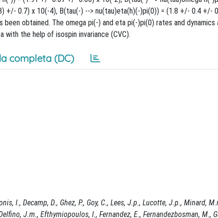
) +/- 0.7) x 10(-4), B(tau(-) --> nu(tau)eta(h)(-)pi(0)) = (1.8 +/- 0.4 +/- 
 has been obtained. The omega pi(-) and eta pi(-)pi(0) rates and dynamics 
 with the help of isospin invariance (CVC).
a completa (DC)
, I., Decamp, D., Ghez, P., Goy, C., Lees, J.p., Lucotte, J.p., Minard, M.n.
 Delfino, J.m., Efthymiopoulos, I., Fernandez, E., Fernandezbosman, M., Ga