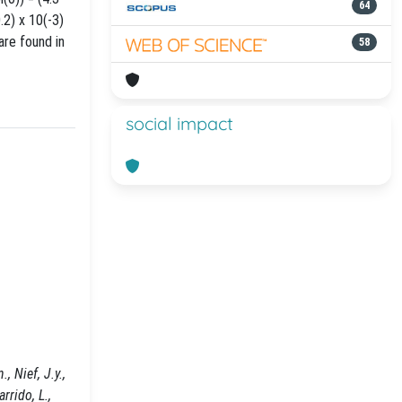
64
0.2) x 10(-3)
are found in
58
social impact
, Nief, J.y.,
rrido, L.,