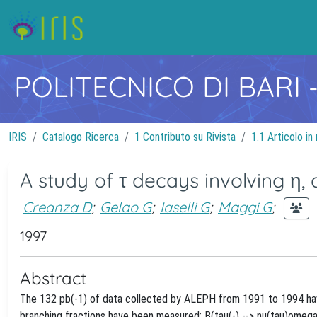
POLITECNICO DI BARI
IRIS
Catalogo Ricerca
1 Contributo su Rivista
1.1 Articolo in 
A study of τ decays involving η
Creanza D
;
Gelao G
;
Iaselli G
;
Maggi G
;
1997
Abstract
The 132 pb(-1) of data collected by ALEPH from 1991 to 1994 hav
branching fractions have been measured: B(tau(-) --> nu(tau)omega h(