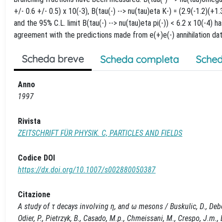
+/- 0.6 +/- 0.5) x 10(-3), B(tau(-) --> nu(tau)eta K-) = (2.9(-1.2)(+1.3
and the 95% C.L. limit B(tau(-) --> nu(tau)eta pi(-)) < 6.2 x 10(-4)
agreement with the predictions made from e(+)e(-) annihilation data
Scheda breve
Scheda completa
Sched
Anno
1997
Rivista
ZEITSCHRIFT FÜR PHYSIK. C, PARTICLES AND FIELDS
Codice DOI
https://dx.doi.org/10.1007/s002880050387
Citazione
A study of τ decays involving η, and ω mesons / Buskulic, D., Debonis
Odier, P., Pietrzyk, B., Casado, M.p., Chmeissani, M., Crespo, J.m.,