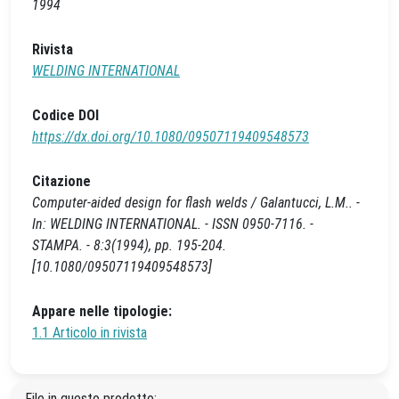
1994
Rivista
WELDING INTERNATIONAL
Codice DOI
https://dx.doi.org/10.1080/09507119409548573
Citazione
Computer‐aided design for flash welds / Galantucci, L.M.. -
In: WELDING INTERNATIONAL. - ISSN 0950-7116. -
STAMPA. - 8:3(1994), pp. 195-204.
[10.1080/09507119409548573]
Appare nelle tipologie:
1.1 Articolo in rivista
File in questo prodotto: