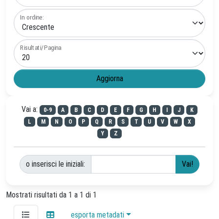
In ordine:
Risultati/Pagina
Vai a:
0-9
A
B
C
D
E
F
G
H
I
J
K
L
M
N
O
P
Q
R
S
T
U
V
W
X
Y
Z
o inserisci le iniziali:
Mostrati risultati da 1 a 1 di 1
esporta metadati