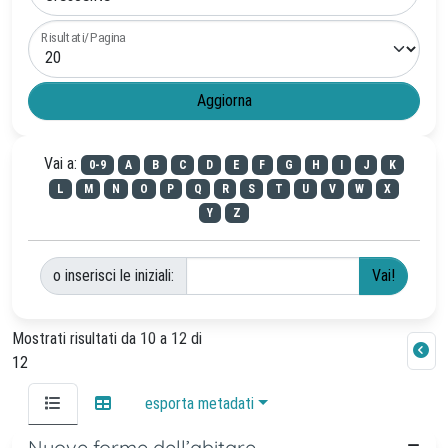
Risultati/Pagina
Vai a:
0-9
A
B
C
D
E
F
G
H
I
J
K
L
M
N
O
P
Q
R
S
T
U
V
W
X
Y
Z
o inserisci le iniziali:
Mostrati risultati da 10 a 12 di
12
esporta metadati
Nuove forme dell’abitare