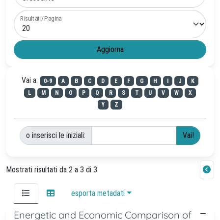
Risultati/Pagina
Vai a:
0-9
A
B
C
D
E
F
G
H
I
J
K
L
M
N
O
P
Q
R
S
T
U
V
W
X
Y
Z
o inserisci le iniziali:
Mostrati risultati da 2 a 3 di 3
esporta metadati
Energetic and Economic Comparison of