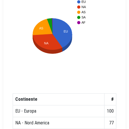
EU
NA
AS
SA
AF
AS
EU
NA
Continente
#
EU - Europa
100
NA - Nord America
77