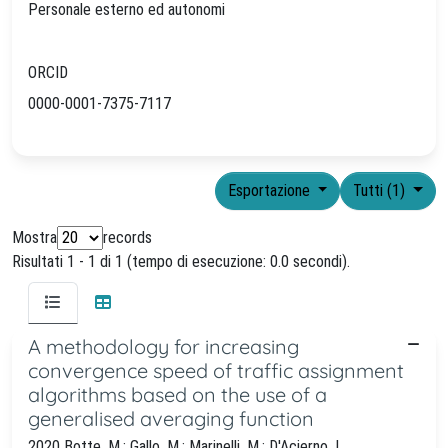
Personale esterno ed autonomi
ORCID
0000-0001-7375-7117
Esportazione
Tutti (1)
Mostra
records
Risultati 1 - 1 di 1 (tempo di esecuzione: 0.0 secondi).
A methodology for increasing
convergence speed of traffic assignment
algorithms based on the use of a
generalised averaging function
2020 Botte, M.; Gallo, M.; Marinelli, M.; D'Acierno, L.