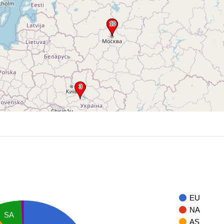
EU
NA
SA
AS