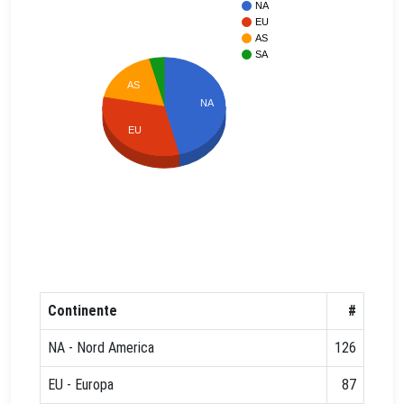
NA
EU
AS
SA
AS
NA
EU
Continente
#
NA - Nord America
126
EU - Europa
87