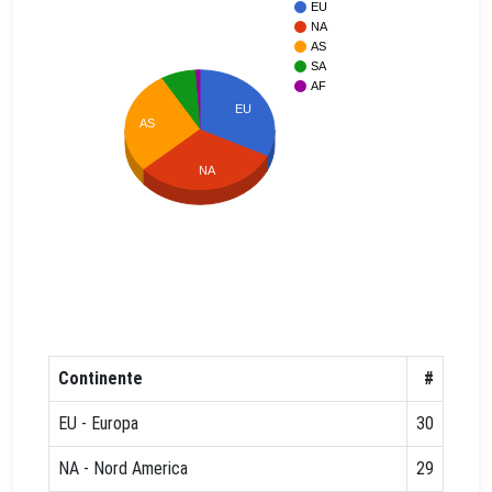
EU
NA
AS
SA
AF
EU
AS
NA
Continente
#
EU - Europa
30
NA - Nord America
29