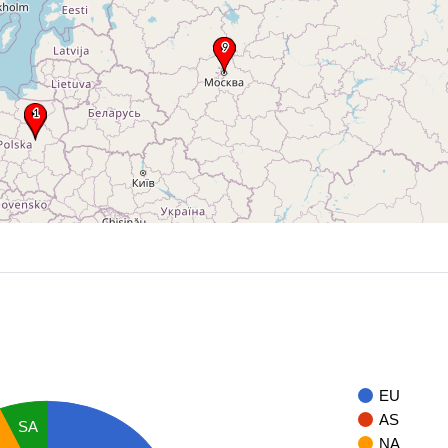
EU
AS
SA
NA