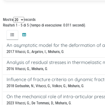
Mostra
records
Risultati 1 - 5 di 5 (tempo di esecuzione: 0.011 secondi).
An asymptotic model for the deformation of a 
2017 Vitucci, G.; Argatov, I.; Mishuris, G.
Analysis of residual stresses in thermoelastic 
2016 Vitucci, G.; Mishuris, G.
Influence of fracture criteria on dynamic frac
2018 Gorbushin, N.; Vitucci, G.; Volkov, G.; Mishuris, G.
On the mechanical role of intra-articular pre
2023 Vitucci, G.; De Tommasi, D.; Mishuris, G.