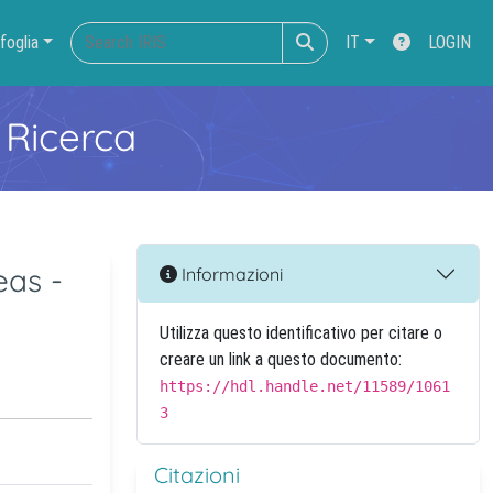
foglia
IT
LOGIN
 Ricerca
eas -
Informazioni
Utilizza questo identificativo per citare o
creare un link a questo documento:
https://hdl.handle.net/11589/1061
3
Citazioni