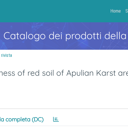
Home
S
- Catalogo dei prodotti della
 rivista
ess of red soil of Apulian Karst ar
a completa (DC)