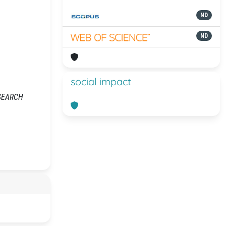
ND
ND
social impact
RESEARCH