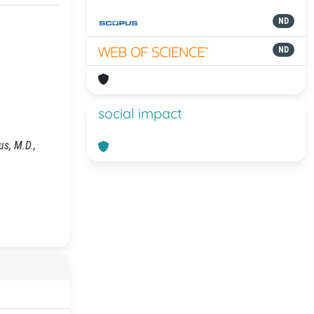
ND
ND
social impact
us, M.D.,