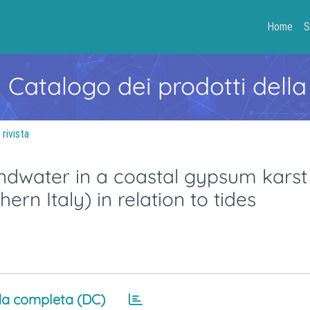
Home
S
- Catalogo dei prodotti della
 rivista
ndwater in a coastal gypsum karst
rn Italy) in relation to tides
a completa (DC)