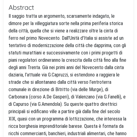
Abstract
Il saggio tratta un argomento, scarsamente indagato, le
dimore per la villeggiatura sorte nella prima periferia storica
della città, quella che si viene a realizzare oltre la cinta di
ferro nel primo Novecento. Dall'Unità d'Italia si assiste ad un
tentativo di modernizzazione della città che dapprima, con gli
statuti murattiani e successivamente con i primi progetti di
piani regolatori ordineranno la crescita della città fino alla fine
degli anni Trenta. Già nei primi anni del Novecento dalla cinta
daziaria, l’attuale via G.Capruzzi, si estendono a raggiera le
strade che si allontanano dalla città verso l’entroterra
comunale in direzione di Bitritto (via delle Murge), di
Carbonara (corso A.De Gasperi), di Valenzano (via G.Fanelli), e
di Capurso (via G.Amendola). Su queste quattro direttrici
principali si edificano ville a partire già dalla fine del secolo
XIX, quasi con un programma di lottizzazione, che interessa la
ricca borghesia imprenditoriale barese. Questa è formata da
ricchi commercianti, banchieri, industriali alimentari, che hanno