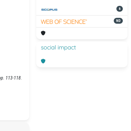
6
ND
social impact
pp. 113-118.