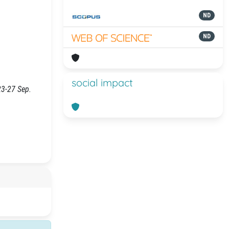
ND
ND
social impact
 23-27 Sep.