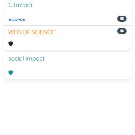
Citazioni
ND
ND
social impact
Powered by
IRIS
-
about IRIS
-
Utilizzo
dei cookie
-
Privacy
Copyright © 2026