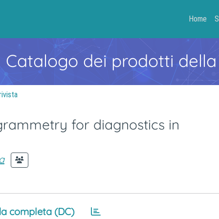
Home
S
- Catalogo dei prodotti della
rivista
rammetry for diagnostics in
a
a completa (DC)