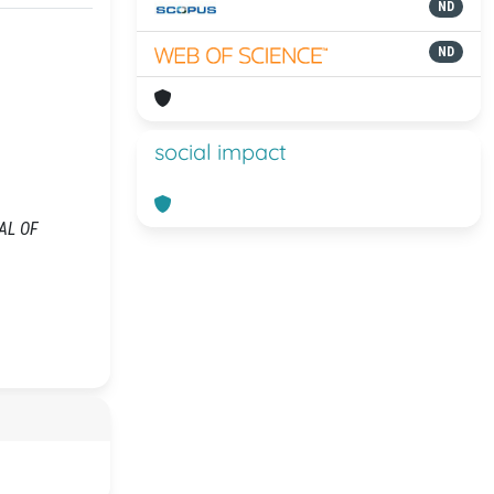
ND
ND
social impact
NAL OF