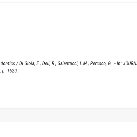
tics / Di Gioia, E., Deli, R., Galantucci, L.M., Percoco, G.. - In: JOUR
 p. 1620.