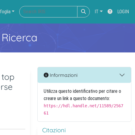
foglia
IT
LOGIN
 Ricerca
 top
Informazioni
erse
Utilizza questo identificativo per citare o
creare un link a questo documento:
https://hdl.handle.net/11589/2567
61
Citazioni