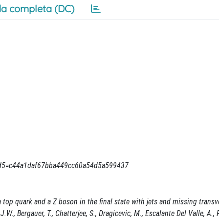
a completa (DC)
d5=c44a1daf67bba449cc60a54d5a599437
a top quark and a Z boson in the final state with jets and missing transv
, Bergauer, T., Chatterjee, S., Dragicevic, M., Escalante Del Valle, A., 