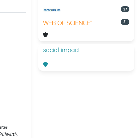
27
21
social impact
erse
Frühwirth,