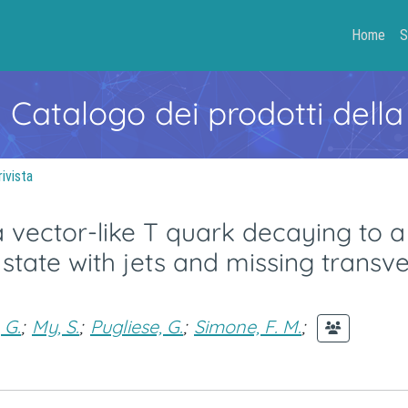
Home
S
- Catalogo dei prodotti della
rivista
a vector-like T quark decaying to a
 state with jets and missing transv
, G.
;
My, S.
;
Pugliese, G.
;
Simone, F. M.
;