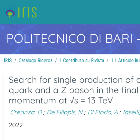
POLITECNICO DI BARI
IRIS
Catalogo Ricerca
1 Contributo su Rivista
1.1 Articolo in 
Search for single production of 
quark and a Z boson in the final
momentum at √s = 13 TeV
Creanza, D.
;
De Filippis, N.
;
Di Florio, A.
;
Iaselli
2022