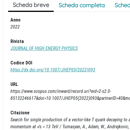
Scheda breve
Scheda completa
Sched
Anno
2022
Rivista
JOURNAL OF HIGH ENERGY PHYSICS
Codice DOI
https://dx.doi.org/10.1007/JHEP05(2022)093
URL
https://www.scopus.com/inward/record.uri?eid=2-s2.0-
85132246617&doi=10.1007/JHEP05(2022)093&partnerID=40&m
Citazione
Search for single production of a vector-like T quark decaying to 
momentum at √s = 13 TeV / Tumasyan, A., Adam, W., Andrejkovic, J.W.