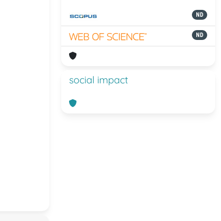
ND
ND
social impact