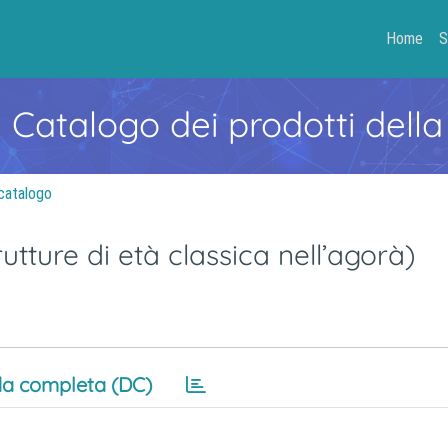
Home
S
- Catalogo dei prodotti della
catalogo
tture di età classica nell’agorà)
a completa (DC)