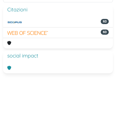
Citazioni
ND
ND
social impact
Powered by
IRIS
-
about IRIS
-
Utilizzo