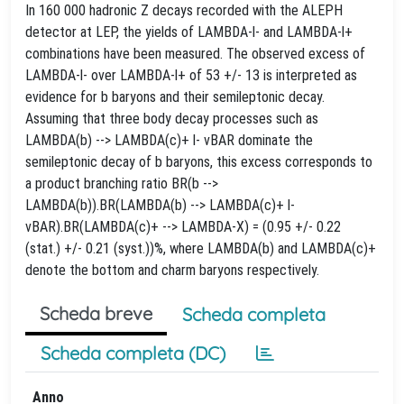
In 160 000 hadronic Z decays recorded with the ALEPH
detector at LEP, the yields of LAMBDA-l- and LAMBDA-l+
combinations have been measured. The observed excess of
LAMBDA-l- over LAMBDA-l+ of 53 +/- 13 is interpreted as
evidence for b baryons and their semileptonic decay.
Assuming that three body decay processes such as
LAMBDA(b) --> LAMBDA(c)+ l- vBAR dominate the
semileptonic decay of b baryons, this excess corresponds to
a product branching ratio BR(b -->
LAMBDA(b)).BR(LAMBDA(b) --> LAMBDA(c)+ l-
vBAR).BR(LAMBDA(c)+ --> LAMBDA-X) = (0.95 +/- 0.22
(stat.) +/- 0.21 (syst.))%, where LAMBDA(b) and LAMBDA(c)+
denote the bottom and charm baryons respectively.
Scheda breve
Scheda completa
Scheda completa (DC)
Anno