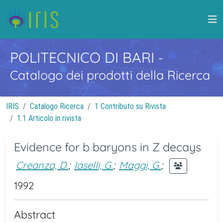
POLITECNICO DI BARI
-
Catalogo dei prodotti della Ricerca
IRIS
Catalogo Ricerca
1 Contributo su Rivista
1.1 Articolo in rivista
Evidence for b baryons in Z decays
Creanza, D.
;
Iaselli, G.
;
Maggi, G.
;
1992
Abstract