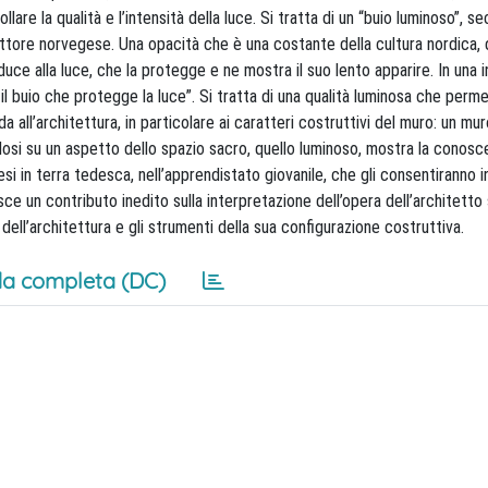
re la qualità e l’intensità della luce. Si tratta di un “buio luminoso”, s
ittore norvegese. Una opacità che è una costante della cultura nordica, d
uce alla luce, che la protegge e ne mostra il suo lento apparire. In una in
l buio che protegge la luce”. Si tratta di una qualità luminosa che perme
a all’architettura, in particolare ai caratteri costruttivi del muro: un mu
dosi su un aspetto dello spazio sacro, quello luminoso, mostra la conos
 in terra tedesca, nell’apprendistato giovanile, che gli consentiranno in
sce un contributo inedito sulla interpretazione dell’opera dell’architett
 dell’architettura e gli strumenti della sua configurazione costruttiva.
a completa (DC)