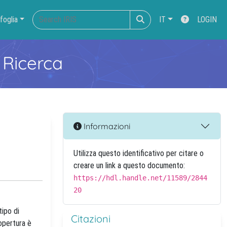
foglia
IT
LOGIN
 Ricerca
Informazioni
Utilizza questo identificativo per citare o
creare un link a questo documento:
https://hdl.handle.net/11589/2844
20
tipo di
Citazioni
opertura è