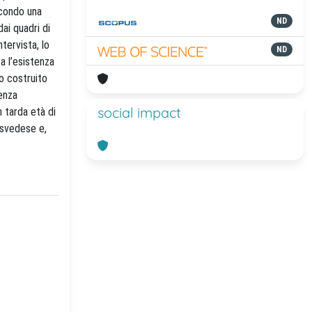
econdo una
ND
ai quadri di
tervista, lo
ND
a l’esistenza
ro costruito
cenza
social impact
 tarda età di
o svedese e,