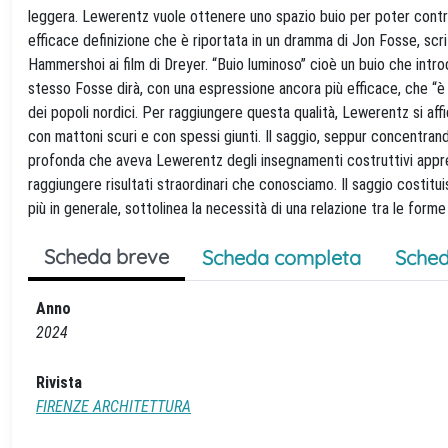
leggera. Lewerentz vuole ottenere uno spazio buio per poter controlla
efficace definizione che è riportata in un dramma di Jon Fosse, scr
Hammershoi ai film di Dreyer. “Buio luminoso” cioè un buio che introd
stesso Fosse dirà, con una espressione ancora più efficace, che “è i
dei popoli nordici. Per raggiungere questa qualità, Lewerentz si affid
con mattoni scuri e con spessi giunti. Il saggio, seppur concentran
profonda che aveva Lewerentz degli insegnamenti costruttivi appresi
raggiungere risultati straordinari che conosciamo. Il saggio costitui
più in generale, sottolinea la necessità di una relazione tra le forme
Scheda breve
Scheda completa
Sched
Anno
2024
Rivista
FIRENZE ARCHITETTURA