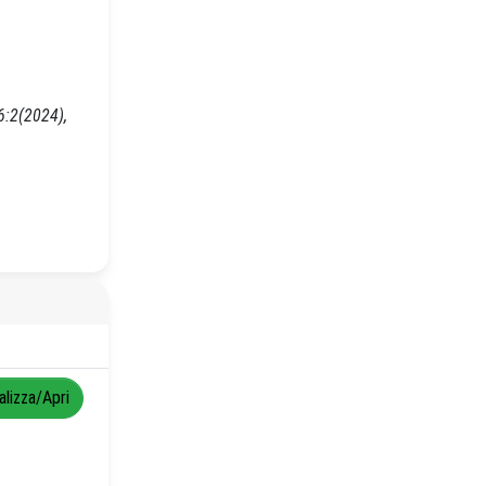
6:2(2024),
alizza/Apri