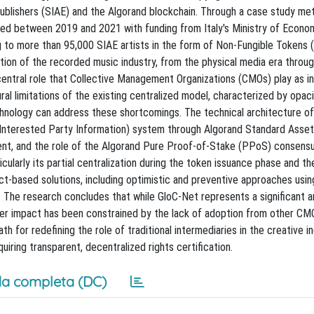
Publishers (SIAE) and the Algorand blockchain. Through a case study me
ed between 2019 and 2021 with funding from Italy's Ministry of Econo
ng to more than 95,000 SIAE artists in the form of Non-Fungible Tokens 
tion of the recorded music industry, from the physical media era through
central role that Collective Management Organizations (CMOs) play as i
ural limitations of the existing centralized model, characterized by opaci
chnology can address these shortcomings. The technical architecture of
IPI (Interested Party Information) system through Algorand Standard Asse
ent, and the role of the Algorand Pure Proof-of-Stake (PPoS) consensu
ticularly its partial centralization during the token issuance phase and t
-based solutions, including optimistic and preventive approaches usin
. The research concludes that while GloC-Net represents a significant a
er impact has been constrained by the lack of adoption from other CM
h for redefining the role of traditional intermediaries in the creative in
iring transparent, decentralized rights certification.
a completa (DC)