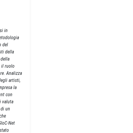
si in
metodologia
o del
ti della
 della
 il ruolo
re. Analizza
gli artisti,
mpresa la
unt con
i valuta
 di un
 che
GloC-Net
stato