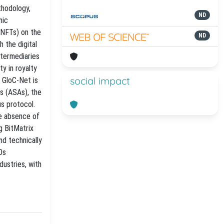
thodology,
ND
mic
(NFTs) on the
ND
 the digital
ntermediaries
ty in royalty
social impact
 GloC-Net is
ts (ASAs), the
s protocol.
he absence of
g BitMatrix
nd technically
Os
dustries, with