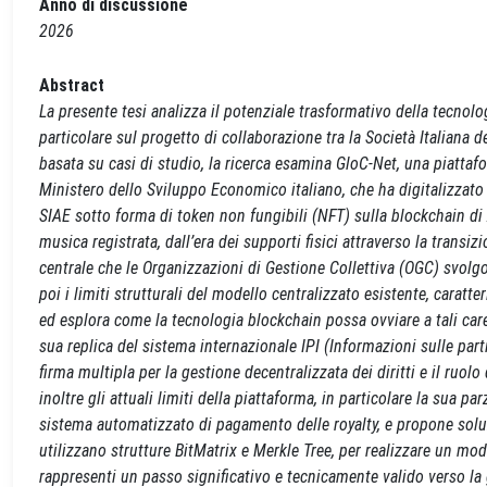
Anno di discussione
2026
Abstract
La presente tesi analizza il potenziale trasformativo della tecnolo
particolare sul progetto di collaborazione tra la Società Italiana
basata su casi di studio, la ricerca esamina GloC-Net, una piattaf
Ministero dello Sviluppo Economico italiano, che ha digitalizzato ol
SIAE sotto forma di token non fungibili (NFT) sulla blockchain di 
musica registrata, dall’era dei supporti fisici attraverso la trans
centrale che le Organizzazioni di Gestione Collettiva (OGC) svolgo
poi i limiti strutturali del modello centralizzato esistente, caratte
ed esplora come la tecnologia blockchain possa ovviare a tali care
sua replica del sistema internazionale IPI (Informazioni sulle par
firma multipla per la gestione decentralizzata dei diritti e il ruo
inoltre gli attuali limiti della piattaforma, in particolare la sua p
sistema automatizzato di pagamento delle royalty, e propone soluzi
utilizzano strutture BitMatrix e Merkle Tree, per realizzare un m
rappresenti un passo significativo e tecnicamente valido verso la g