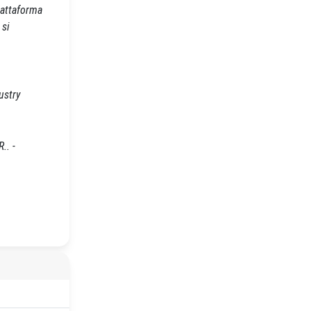
iattaforma
 si
ustry
.. -