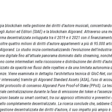
gia blockchain nella gestione dei diritti d’autore musicali, concentrando
 degli Autori ed Editori (SIAE) e la blockchain Algorand. Attraverso una 
orma decentralizzata sviluppata tra il 2019 e il 2021 con il finanziament
tre quattro milioni di diritti d’autore appartenenti a più di 95.000 artis
Algorand. Lo studio inizia contestualizzando l’evoluzione dell’industria
izione digitale fino all’attuale panorama dominato dallo streaming, nonché
no come intermediari nella riscossione e distribuzione dei diritti d’auto
rizzato da opacità nei flussi delle royalties e da una limitata autonomia de
nze. Viene esaminata in dettaglio l’architettura tecnica di GloC-Net, co
ti interessate) tramite gli Algorand Standard Assets (ASA), l’uso di acco
lo del protocollo di consenso Algorand Pure Proof-of-Stake (PPoS). La tes
arziale centralizzazione durante la fase di emissione dei token e l’assenza
oni basate su smart contract, tra cui approcci ottimistici e preventivi
odello completamente decentralizzato. La ricerca conclude che, sebbene 
estione decentralizzata dei diritti d’autore, il suo impatto più ampio è 