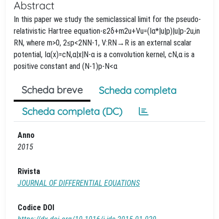
Abstract
In this paper we study the semiclassical limit for the pseudo-
relativistic Hartree equation-ε2δ+m2u+Vu=(Iα*|u|p)|u|p-2u,in
RN, where m>0, 2≤p<2NN-1, V:RN→R is an external scalar
potential, Iα(x)=cN,α|x|N-α is a convolution kernel, cN,α is a
positive constant and (N-1)p-N<α
Scheda breve
Scheda completa
Scheda completa (DC)
Anno
2015
Rivista
JOURNAL OF DIFFERENTIAL EQUATIONS
Codice DOI