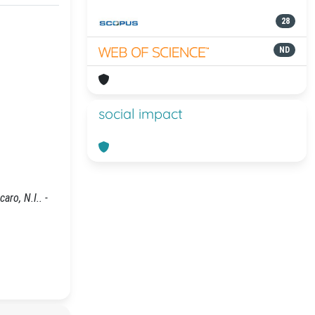
28
ND
social impact
aro, N.I.. -