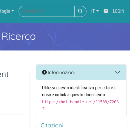
foglia
IT
LOGIN
 Ricerca
ent
Informazioni
Utilizza questo identificativo per citare o
creare un link a questo documento:
https://hdl.handle.net/11589/7266
2
Citazioni