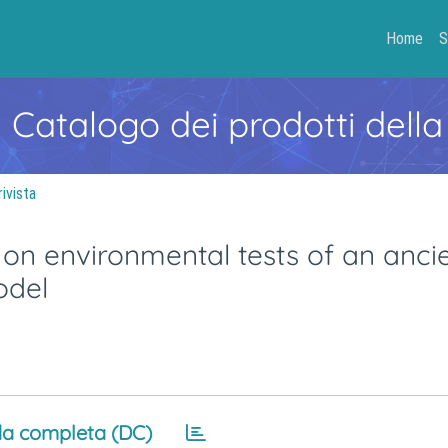
Home
S
- Catalogo dei prodotti della
rivista
 on environmental tests of an anci
odel
a completa (DC)