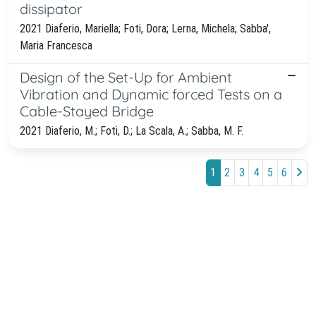
dissipator
2021 Diaferio, Mariella; Foti, Dora; Lerna, Michela; Sabba',
Maria Francesca
Design of the Set-Up for Ambient
Vibration and Dynamic forced Tests on a
Cable-Stayed Bridge
2021 Diaferio, M.; Foti, D.; La Scala, A.; Sabba, M. F.
1
2
3
4
5
6
Powered by
IRIS
-
about IRIS
-
Utilizzo
dei cookie
-
Privacy
Copyright © 2026