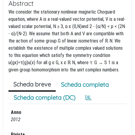
Abstract
We consider the stationary nonlinear magnetic Choquard
equation, where A is a real-valued vector potential, V is a real-
valued scalar potential, N ≥ 3, α ε (0,N)and 2 - (α/N) < p < (2N
- α)/(N-2). We assume that both A and V are compatible with
the action of some group G of linear isometries of ℝ N. We
establish the existence of multiple complex valued solutions
to this equation which satisfy the symmetry condition
u(gx)=τ(g)u(x) for all g ε G, x ε ℝ N, where τ: G → S 1 is a
given group homomorphism into the unit complex numbers.
Scheda breve
Scheda completa
Scheda completa (DC)
Anno
2012
Rivista