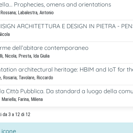
ella... Prophecies, omens and orientations
 Rossana; Labalestra, Antonio
SIGN ARCHITETTURA E DESIGN IN PIETRA - PENSIE
Nicola
rme dell’abitare contemporaneo
i, Nicola; Presta, Ida Giulia
ation architectural heritage: HBIM and IoT for th
 Rosaria; Tavolare, Riccardo
la Città Pubblica. Da standard a luogo della com
Mariella; Farina, Milena
ti da 3 a 12 di 12
 icone