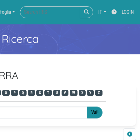
foglia
IT
LOGIN
 Ricerca
ERRA
O
P
Q
R
S
T
U
V
W
X
Y
Z