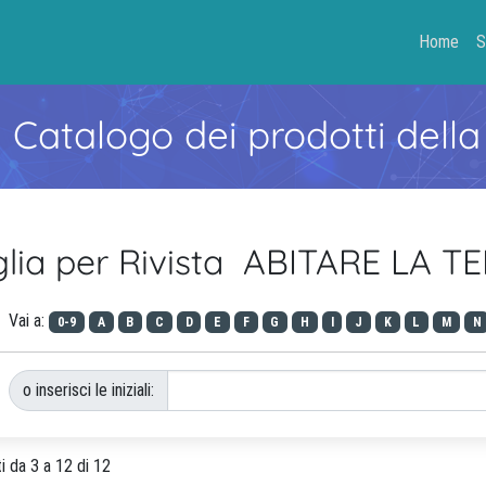
Home
S
- Catalogo dei prodotti della
glia per Rivista ABITARE LA T
Vai a:
0-9
A
B
C
D
E
F
G
H
I
J
K
L
M
N
o inserisci le iniziali:
ti da 3 a 12 di 12