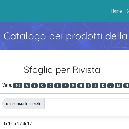
Home
S
- Catalogo dei prodotti della
Sfoglia per Rivista
Vai a:
0-9
A
B
C
D
E
F
G
H
I
J
K
L
M
N
o inserisci le iniziali:
ti da 15 a 17 di 17