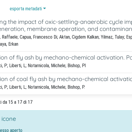
esporta metadati
ng the impact of oxic-settling-anaerobic cycle i
eneration, membrane operation, and contaminan
 Raffaele; Capua, Francesco Di; Aktan, Cigdem Kalkan; Yilmaz, Tulay; Esp
kaya, Erkan
ion of fly ash by mechano-chemical activation. P
, P; Liberti, L; Notarnicola, Michele; Bishop, Pl
ion of coal fly ash by mechano-chemical activation
, P; Liberti, L; Notarnicola, Michele; Bishop, P.
ti da 15 a 17 di 17
 icone
cesso aperto