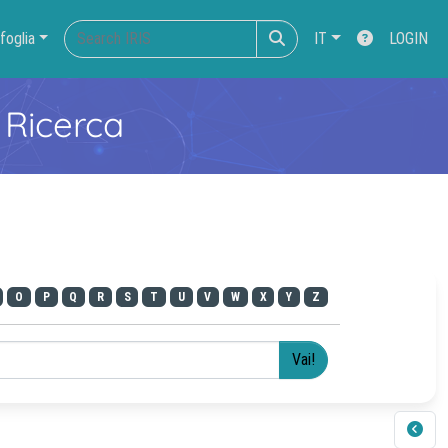
foglia
IT
LOGIN
 Ricerca
O
P
Q
R
S
T
U
V
W
X
Y
Z