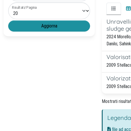
Risultati/Pagina
Unravelli
sludge g
2024 Morello,
Danilo; Sahin
Valorisat
2009 Stellacci
Valorizat
2009 Stellacci
Mostrati risulta
Legenda
file ad ac