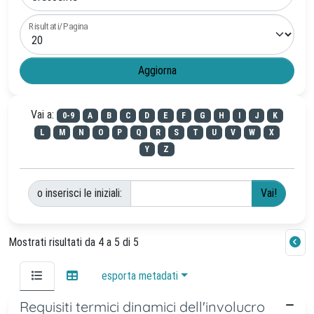
Risultati/Pagina
Vai a:
0-9
A
B
C
D
E
F
G
H
I
J
K
L
M
N
O
P
Q
R
S
T
U
V
W
X
Y
Z
o inserisci le iniziali:
Mostrati risultati da 4 a 5 di 5
esporta metadati
Requisiti termici dinamici dell'involucro