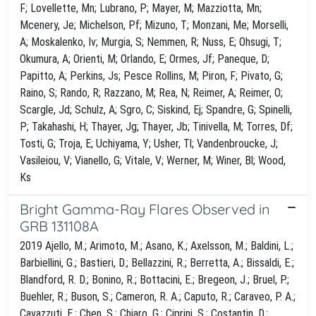
F; Lovellette, Mn; Lubrano, P; Mayer, M; Mazziotta, Mn;
Mcenery, Je; Michelson, Pf; Mizuno, T; Monzani, Me; Morselli,
A; Moskalenko, Iv; Murgia, S; Nemmen, R; Nuss, E; Ohsugi, T;
Okumura, A; Orienti, M; Orlando, E; Ormes, Jf; Paneque, D;
Papitto, A; Perkins, Js; Pesce Rollins, M; Piron, F; Pivato, G;
Raino, S; Rando, R; Razzano, M; Rea, N; Reimer, A; Reimer, O;
Scargle, Jd; Schulz, A; Sgro, C; Siskind, Ej; Spandre, G; Spinelli,
P; Takahashi, H; Thayer, Jg; Thayer, Jb; Tinivella, M; Torres, Df;
Tosti, G; Troja, E; Uchiyama, Y; Usher, Tl; Vandenbroucke, J;
Vasileiou, V; Vianello, G; Vitale, V; Werner, M; Winer, Bl; Wood,
Ks
Bright Gamma-Ray Flares Observed in
GRB 131108A
2019 Ajello, M.; Arimoto, M.; Asano, K.; Axelsson, M.; Baldini, L.;
Barbiellini, G.; Bastieri, D.; Bellazzini, R.; Berretta, A.; Bissaldi, E.;
Blandford, R. D.; Bonino, R.; Bottacini, E.; Bregeon, J.; Bruel, P.;
Buehler, R.; Buson, S.; Cameron, R. A.; Caputo, R.; Caraveo, P. A.;
Cavazzuti, E.; Chen, S.; Chiaro, G.; Ciprini, S.; Costantin, D.;