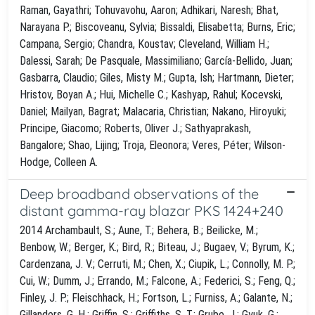
Raman, Gayathri; Tohuvavohu, Aaron; Adhikari, Naresh; Bhat,
Narayana P.; Biscoveanu, Sylvia; Bissaldi, Elisabetta; Burns, Eric;
Campana, Sergio; Chandra, Koustav; Cleveland, William H.;
Dalessi, Sarah; De Pasquale, Massimiliano; García-Bellido, Juan;
Gasbarra, Claudio; Giles, Misty M.; Gupta, Ish; Hartmann, Dieter;
Hristov, Boyan A.; Hui, Michelle C.; Kashyap, Rahul; Kocevski,
Daniel; Mailyan, Bagrat; Malacaria, Christian; Nakano, Hiroyuki;
Principe, Giacomo; Roberts, Oliver J.; Sathyaprakash,
Bangalore; Shao, Lijing; Troja, Eleonora; Veres, Péter; Wilson-
Hodge, Colleen A.
Deep broadband observations of the
distant gamma-ray blazar PKS 1424+240
2014 Archambault, S.; Aune, T.; Behera, B.; Beilicke, M.;
Benbow, W.; Berger, K.; Bird, R.; Biteau, J.; Bugaev, V.; Byrum, K.;
Cardenzana, J. V.; Cerruti, M.; Chen, X.; Ciupik, L.; Connolly, M. P.;
Cui, W.; Dumm, J.; Errando, M.; Falcone, A.; Federici, S.; Feng, Q.;
Finley, J. P.; Fleischhack, H.; Fortson, L.; Furniss, A.; Galante, N.;
Gillanders, G. H.; Griffin, S.; Griffiths, S. T.; Grube, J.; Gyuk, G.;