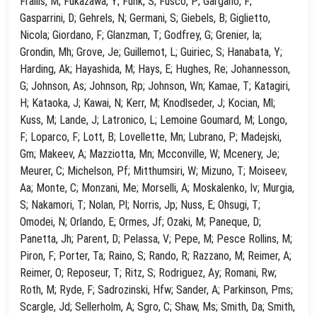
Frailis, M; Fukazawa, Y; Funk, S; Fusco, P; Gargano, F;
Gasparrini, D; Gehrels, N; Germani, S; Giebels, B; Giglietto,
Nicola; Giordano, F; Glanzman, T; Godfrey, G; Grenier, Ia;
Grondin, Mh; Grove, Je; Guillemot, L; Guiriec, S; Hanabata, Y;
Harding, Ak; Hayashida, M; Hays, E; Hughes, Re; Johannesson,
G; Johnson, As; Johnson, Rp; Johnson, Wn; Kamae, T; Katagiri,
H; Kataoka, J; Kawai, N; Kerr, M; Knodlseder, J; Kocian, Ml;
Kuss, M; Lande, J; Latronico, L; Lemoine Goumard, M; Longo,
F; Loparco, F; Lott, B; Lovellette, Mn; Lubrano, P; Madejski,
Gm; Makeev, A; Mazziotta, Mn; Mcconville, W; Mcenery, Je;
Meurer, C; Michelson, Pf; Mitthumsiri, W; Mizuno, T; Moiseev,
Aa; Monte, C; Monzani, Me; Morselli, A; Moskalenko, Iv; Murgia,
S; Nakamori, T; Nolan, Pl; Norris, Jp; Nuss, E; Ohsugi, T;
Omodei, N; Orlando, E; Ormes, Jf; Ozaki, M; Paneque, D;
Panetta, Jh; Parent, D; Pelassa, V; Pepe, M; Pesce Rollins, M;
Piron, F; Porter, Ta; Raino, S; Rando, R; Razzano, M; Reimer, A;
Reimer, O; Reposeur, T; Ritz, S; Rodriguez, Ay; Romani, Rw;
Roth, M; Ryde, F; Sadrozinski, Hfw; Sander, A; Parkinson, Pms;
Scargle, Jd; Sellerholm, A; Sgro, C; Shaw, Ms; Smith, Da; Smith,