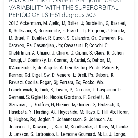
VARIABILITY WITH THE SUPERORBITAL
PERIOD OF LS I+61 degrees 303
2013 Ackermann, M; Ajello, M; Ballet, J; Barbiellini, G; Bastieri,
D; Bellazzini, R; Bonamente, E; Brandt, Tj; Bregeon, J; Brigida,
M; Bruel, P; Buehler, R; Buson, S; Caliandro, Ga; Cameron, Ra;
Caraveo, Pa; Casandjian, Jm; Cavazzuti, E; Cecchi, C;
Chekhtman, A; Chiang, J; Chiaro, G; Ciprini, S; Claus, R; Cohen
Tanugi, J; Cominsky, Lr; Conrad, J; Cutini, S; Dalton, M;
D'Ammando, F; de Angelis, A; Den Hartog, Pr; de Palma, F;
Dermer, Cd; Digel, Sw; Di Venere, L; Drell, Ps; Dubois, R;
Favuzzi, Cecilia; Fegan, Sj; Ferrara, Ec; Focke, Wb;
Franckowiak, A; Funk, S; Fusco, P; Gargano, F; Gasparrini, D;
Germani, S; Giglietto, Nicola; Giordano, F; Giroletti, M;
Glanzman, T; Godfrey, G; Grenier, Ia; Guiriec, S; Hadasch, D;
Hanabata, Y; Harding, Ak; Hayashida, M; Hays, E; Hill, Ab; Horan,
D; Hughes, Re; Jogler, T; Johannesson, G; Johnson, As;
Johnson, Tj; Kawano, T; Kerr, M; Knodlseder, J; Kuss, M; Lande,
J; Larsson, S; Latronico, L; Lemoine Goumard, M; Li, J; Longo,