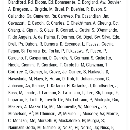
Blandford, Rd; Bloom, Ed; Bonamente, E; Borgland, Aw; Bouvier,
A; Bregeon, J; Brigida, M; Bruel, P; Buehler, R; Buson, S;
Caliandro, Ga; Cameron, Ra; Caraveo, Pa; Casandjian, Jm;
Cavazzuti, E; Cecchi, C; Charles, E; Chekhtman, A; Cheung, Cc;
Chiang, J; Ciprini, S; Claus, R; Conrad, J; Cutini, S; D'Ammando,
F; de Angelis, A; de Palma, F; Dermer, Cd; Digel, Sw; Silva, Ede;
Drell, Ps; Dubois, R; Dumora, D; Escande, L; Favuzzi, Cecilia;
Fegan, Sj; Ferrara, Ec; Fortin, P; Fukazawa, Y; Fusco, P;
Gargano, F; Gasparrini, D; Gehrels, N; Germani, S; Giglietto,
Nicola; Giommi, P; Giordano, F; Giroletti, M; Glanzman, T;
Godfrey, G; Grenier, Ia; Grove, Je; Guiriec, S; Hadasch, D;
Hayashida, M; Hays, E; Horan, D; Itoh, R; Johannesson, G;
Johnson, As; Kamae, T; Katagiri, H; Kataoka, J; Knodlseder, J;
Kuss, M; Lande, J; Larsson, S; Latronico, L; Lee, Sh; Longo, F;
Loparco, F; Lott, B; Lovellette, Mn; Lubrano, P; Madejski, Gm;
Makeev, A; Mazziotta, Mn; Mcconville, W; Mcenery, Je;
Michelson, Pf; Mitthumsiri, W; Mizuno, T; Moiseev, Aa; Monte,
C; Monzani, Me; Morselli, A; Moskalenko, Iv; Murgia, S;
Naumann Godo, M; Nishino, S; Nolan, Pl; Norris, Jp; Nuss, E;