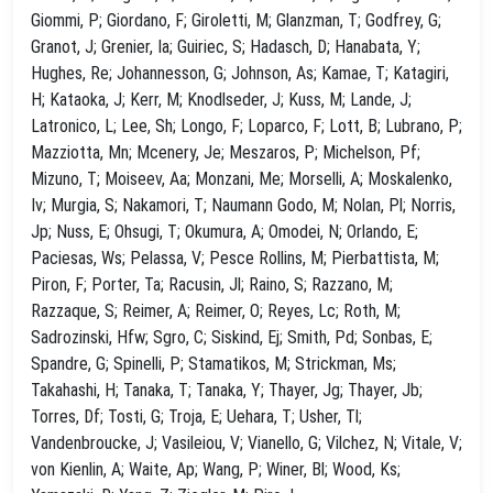
Giommi, P; Giordano, F; Giroletti, M; Glanzman, T; Godfrey, G;
Granot, J; Grenier, Ia; Guiriec, S; Hadasch, D; Hanabata, Y;
Hughes, Re; Johannesson, G; Johnson, As; Kamae, T; Katagiri,
H; Kataoka, J; Kerr, M; Knodlseder, J; Kuss, M; Lande, J;
Latronico, L; Lee, Sh; Longo, F; Loparco, F; Lott, B; Lubrano, P;
Mazziotta, Mn; Mcenery, Je; Meszaros, P; Michelson, Pf;
Mizuno, T; Moiseev, Aa; Monzani, Me; Morselli, A; Moskalenko,
Iv; Murgia, S; Nakamori, T; Naumann Godo, M; Nolan, Pl; Norris,
Jp; Nuss, E; Ohsugi, T; Okumura, A; Omodei, N; Orlando, E;
Paciesas, Ws; Pelassa, V; Pesce Rollins, M; Pierbattista, M;
Piron, F; Porter, Ta; Racusin, Jl; Raino, S; Razzano, M;
Razzaque, S; Reimer, A; Reimer, O; Reyes, Lc; Roth, M;
Sadrozinski, Hfw; Sgro, C; Siskind, Ej; Smith, Pd; Sonbas, E;
Spandre, G; Spinelli, P; Stamatikos, M; Strickman, Ms;
Takahashi, H; Tanaka, T; Tanaka, Y; Thayer, Jg; Thayer, Jb;
Torres, Df; Tosti, G; Troja, E; Uehara, T; Usher, Tl;
Vandenbroucke, J; Vasileiou, V; Vianello, G; Vilchez, N; Vitale, V;
von Kienlin, A; Waite, Ap; Wang, P; Winer, Bl; Wood, Ks;