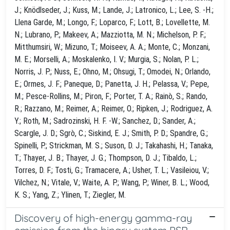
J.; Knödlseder, J.; Kuss, M.; Lande, J.; Latronico, L.; Lee, S. -H.;
Llena Garde, M.; Longo, F.; Loparco, F.; Lott, B.; Lovellette, M.
N.; Lubrano, P.; Makeev, A.; Mazziotta, M. N.; Michelson, P. F.;
Mitthumsiri, W.; Mizuno, T.; Moiseev, A. A.; Monte, C.; Monzani,
M. E.; Morselli, A.; Moskalenko, I. V.; Murgia, S.; Nolan, P. L.;
Norris, J. P.; Nuss, E.; Ohno, M.; Ohsugi, T.; Omodei, N.; Orlando,
E.; Ormes, J. F.; Paneque, D.; Panetta, J. H.; Pelassa, V.; Pepe,
M.; Pesce-Rollins, M.; Piron, F.; Porter, T. A.; Rainò, S.; Rando,
R.; Razzano, M.; Reimer, A.; Reimer, O.; Ripken, J.; Rodriguez, A.
Y.; Roth, M.; Sadrozinski, H. F. -W.; Sanchez, D.; Sander, A.;
Scargle, J. D.; Sgrò, C.; Siskind, E. J.; Smith, P. D.; Spandre, G.;
Spinelli, P.; Strickman, M. S.; Suson, D. J.; Takahashi, H.; Tanaka,
T.; Thayer, J. B.; Thayer, J. G.; Thompson, D. J.; Tibaldo, L.;
Torres, D. F.; Tosti, G.; Tramacere, A.; Usher, T. L.; Vasileiou, V.;
Vilchez, N.; Vitale, V.; Waite, A. P.; Wang, P.; Winer, B. L.; Wood,
K. S.; Yang, Z.; Ylinen, T.; Ziegler, M.
Discovery of high-energy gamma-ray