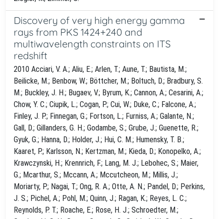
Discovery of very high energy gamma
rays from PKS 1424+240 and
multiwavelength constraints on ITS
redshift
2010 Acciari, V. A.; Aliu, E.; Arlen, T.; Aune, T.; Bautista, M.;
Beilicke, M.; Benbow, W.; Böttcher, M.; Boltuch, D.; Bradbury, S.
M.; Buckley, J. H.; Bugaev, V.; Byrum, K.; Cannon, A.; Cesarini, A.;
Chow, Y. C.; Ciupik, L.; Cogan, P.; Cui, W.; Duke, C.; Falcone, A.;
Finley, J. P.; Finnegan, G.; Fortson, L.; Furniss, A.; Galante, N.;
Gall, D.; Gillanders, G. H.; Godambe, S.; Grube, J.; Guenette, R.;
Gyuk, G.; Hanna, D.; Holder, J.; Hui, C. M.; Humensky, T. B.;
Kaaret, P.; Karlsson, N.; Kertzman, M.; Kieda, D.; Konopelko, A.;
Krawczynski, H.; Krennrich, F.; Lang, M. J.; Lebohec, S.; Maier,
G.; Mcarthur, S.; Mccann, A.; Mccutcheon, M.; Millis, J.;
Moriarty, P.; Nagai, T.; Ong, R. A.; Otte, A. N.; Pandel, D.; Perkins,
J. S.; Pichel, A.; Pohl, M.; Quinn, J.; Ragan, K.; Reyes, L. C.;
Reynolds, P. T.; Roache, E.; Rose, H. J.; Schroedter, M.;