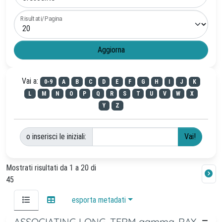
Risultati/Pagina
Vai a:
0-9
A
B
C
D
E
F
G
H
I
J
K
L
M
N
O
P
Q
R
S
T
U
V
W
X
Y
Z
o inserisci le iniziali:
Mostrati risultati da 1 a 20 di
45
esporta metadati
ASSOCIATING LONG-TERM gamma-RAY