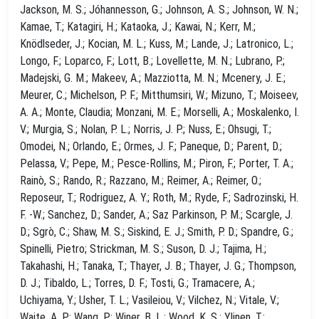
Jackson, M. S.; Jóhannesson, G.; Johnson, A. S.; Johnson, W. N.;
Kamae, T.; Katagiri, H.; Kataoka, J.; Kawai, N.; Kerr, M.;
Knödlseder, J.; Kocian, M. L.; Kuss, M.; Lande, J.; Latronico, L.;
Longo, F.; Loparco, F.; Lott, B.; Lovellette, M. N.; Lubrano, P.;
Madejski, G. M.; Makeev, A.; Mazziotta, M. N.; Mcenery, J. E.;
Meurer, C.; Michelson, P. F.; Mitthumsiri, W.; Mizuno, T.; Moiseev,
A. A.; Monte, Claudia; Monzani, M. E.; Morselli, A.; Moskalenko, I.
V.; Murgia, S.; Nolan, P. L.; Norris, J. P.; Nuss, E.; Ohsugi, T.;
Omodei, N.; Orlando, E.; Ormes, J. F.; Paneque, D.; Parent, D.;
Pelassa, V.; Pepe, M.; Pesce-Rollins, M.; Piron, F.; Porter, T. A.;
Rainò, S.; Rando, R.; Razzano, M.; Reimer, A.; Reimer, O.;
Reposeur, T.; Rodriguez, A. Y.; Roth, M.; Ryde, F.; Sadrozinski, H.
F. -W.; Sanchez, D.; Sander, A.; Saz Parkinson, P. M.; Scargle, J.
D.; Sgrò, C.; Shaw, M. S.; Siskind, E. J.; Smith, P. D.; Spandre, G.;
Spinelli, Pietro; Strickman, M. S.; Suson, D. J.; Tajima, H.;
Takahashi, H.; Tanaka, T.; Thayer, J. B.; Thayer, J. G.; Thompson,
D. J.; Tibaldo, L.; Torres, D. F.; Tosti, G.; Tramacere, A.;
Uchiyama, Y.; Usher, T. L.; Vasileiou, V.; Vilchez, N.; Vitale, V.;
Waite, A. P.; Wang, P.; Winer, B. L.; Wood, K. S.; Ylinen, T.;