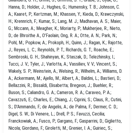
Hanna, D.; Holder, J.; Hughes, G.; Humensky, T. B.; Johnson, C.
A.; Kaaret, P.; Kertzman, M.; Khassen, Y.; Kieda, D.; Krawczynski,
H.; Krennrich, F.; Kumar, S.; Lang, M. J.; Madhavan, A. S.; Maier,
G.; Mccann, A.; Meagher, K.; Moriarty, P.; Mukherjee, R.; Nieto,
D.; de Bhroithe A., O'Faolain; Ong, R. A.; Otte, A. N.; Park, N.;
Pohl, M.; Popkow, A.; Prokoph, H.; Quinn, J.; Ragan, K.; Rajotte,
J.; Reyes, L. C.; Reynolds, P. T.; Richards, G. T.; Roache, E.;
Sembroski, G. H.; Shahinyan, K.; Staszak, D.; Telezhinsky, I.;
Tucci, J. V.; Tyler, J.; Varlotta, A.; Vassiliev, V. V.; Vincent, S.;
Wakely, S. P.; Weinstein, A.; Welsing, R.; Wilhelm, A.; Williams, D.
A.; Ackermann, M.; Ajello, M.; Albert, A.; Baldini, L.; Bastieri, D.;
Bellazzini, R.; Bissaldi, Elisabetta; Bregeon, J.; Buehler, R.;
Buson, S.; Caliandro, G. A.; Cameron, R. A.; Caraveo, P. A.;
Cavazzuti, E.; Charles, E.; Chiang, J.; Ciprini, S.; Claus, R.; Cutini,
S.; D'Ammando, F.; de Angelis, A.; de Palma, F.; Dermer, C. D.;
Digel, S. W.; Di Venere, L.; Drell, P. S.; Favuzzi, Cecilia;
Franckowiak, A.; Fusco, P.; Gargano, F.; Gasparrini, D.; Giglietto,
Nicola; Giordano, F.; Giroletti, M.; Grenier, I. A.; Guiriec, S.;