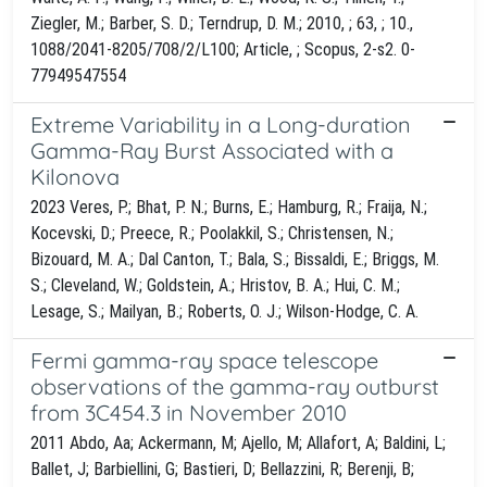
Ziegler, M.; Barber, S. D.; Terndrup, D. M.; 2010, ; 63, ; 10.,
1088/2041-8205/708/2/L100; Article, ; Scopus, 2-s2. 0-
77949547554
Extreme Variability in a Long-duration
Gamma-Ray Burst Associated with a
Kilonova
2023 Veres, P.; Bhat, P. N.; Burns, E.; Hamburg, R.; Fraija, N.;
Kocevski, D.; Preece, R.; Poolakkil, S.; Christensen, N.;
Bizouard, M. A.; Dal Canton, T.; Bala, S.; Bissaldi, E.; Briggs, M.
S.; Cleveland, W.; Goldstein, A.; Hristov, B. A.; Hui, C. M.;
Lesage, S.; Mailyan, B.; Roberts, O. J.; Wilson-Hodge, C. A.
Fermi gamma-ray space telescope
observations of the gamma-ray outburst
from 3C454.3 in November 2010
2011 Abdo, Aa; Ackermann, M; Ajello, M; Allafort, A; Baldini, L;
Ballet, J; Barbiellini, G; Bastieri, D; Bellazzini, R; Berenji, B;