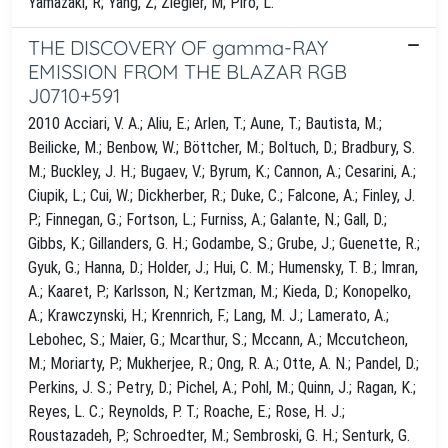
Yamazaki, R; Yang, Z; Ziegler, M; Piro, L.
THE DISCOVERY OF gamma-RAY
EMISSION FROM THE BLAZAR RGB
J0710+591
2010 Acciari, V. A.; Aliu, E.; Arlen, T.; Aune, T.; Bautista, M.;
Beilicke, M.; Benbow, W.; Böttcher, M.; Boltuch, D.; Bradbury, S.
M.; Buckley, J. H.; Bugaev, V.; Byrum, K.; Cannon, A.; Cesarini, A.;
Ciupik, L.; Cui, W.; Dickherber, R.; Duke, C.; Falcone, A.; Finley, J.
P.; Finnegan, G.; Fortson, L.; Furniss, A.; Galante, N.; Gall, D.;
Gibbs, K.; Gillanders, G. H.; Godambe, S.; Grube, J.; Guenette, R.;
Gyuk, G.; Hanna, D.; Holder, J.; Hui, C. M.; Humensky, T. B.; Imran,
A.; Kaaret, P.; Karlsson, N.; Kertzman, M.; Kieda, D.; Konopelko,
A.; Krawczynski, H.; Krennrich, F.; Lang, M. J.; Lamerato, A.;
Lebohec, S.; Maier, G.; Mcarthur, S.; Mccann, A.; Mccutcheon,
M.; Moriarty, P.; Mukherjee, R.; Ong, R. A.; Otte, A. N.; Pandel, D.;
Perkins, J. S.; Petry, D.; Pichel, A.; Pohl, M.; Quinn, J.; Ragan, K.;
Reyes, L. C.; Reynolds, P. T.; Roache, E.; Rose, H. J.;
Roustazadeh, P.; Schroedter, M.; Sembroski, G. H.; Senturk, G.