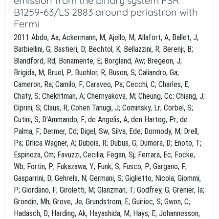
emission from the binary system PSR
B1259-63/LS 2883 around periastron with
Fermi
2011 Abdo, Aa; Ackermann, M; Ajello, M; Allafort, A; Ballet, J;
Barbiellini, G; Bastieri, D; Bechtol, K; Bellazzini, R; Berenji, B;
Blandford, Rd; Bonamente, E; Borgland, Aw; Bregeon, J;
Brigida, M; Bruel, P; Buehler, R; Buson, S; Caliandro, Ga;
Cameron, Ra; Camilo, F; Caraveo, Pa; Cecchi, C; Charles, E;
Chaty, S; Chekhtman, A; Chernyakova, M; Cheung, Cc; Chiang, J;
Ciprini, S; Claus, R; Cohen Tanugi, J; Cominsky, Lr; Corbel, S;
Cutini, S; D'Ammando, F; de Angelis, A; den Hartog, Pr; de
Palma, F; Dermer, Cd; Digel, Sw; Silva, Ede; Dormody, M; Drell,
Ps; Drlica Wagner, A; Dubois, R; Dubus, G; Dumora, D; Enoto, T;
Espinoza, Cm; Favuzzi, Cecilia; Fegan, Sj; Ferrara, Ec; Focke,
Wb; Fortin, P; Fukazawa, Y; Funk, S; Fusco, P; Gargano, F;
Gasparrini, D; Gehrels, N; Germani, S; Giglietto, Nicola; Giommi,
P; Giordano, F; Giroletti, M; Glanzman, T; Godfrey, G; Grenier, Ia;
Grondin, Mh; Grove, Je; Grundstrom, E; Guiriec, S; Gwon, C;
Hadasch, D; Harding, Ak; Hayashida, M; Hays, E; Johannesson,