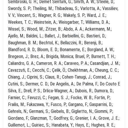
Sembroski, G. H.; Demet Senturk, G.; Smith, A. W.; Steele, D.;
Swordy, S. P.; Theiling, M.; Thibadeau, S.; Varlotta, A.; Vassiliev,
V. V.; Vincent, S.; Wagner, R. G.; Wakely, S. P.; Ward, J. E.;
Weekes, T. C.; Weinstein, A.; Weisgarber, T.; Williams, D. A.;
Wissel, S.; Wood, M.; Zitzer, B.; Abdo, A. A.; Ackermann, M.;
Ajello, M.; Baldini, L.; Ballet, J.; Barbiellini, G.; Bastieri, D.;
Baughman, B. M.; Bechtol, K.; Bellazzini, R.; Berenji, B.;
Blandford, R. D.; Bloom, E. D.; Bonamente, E.; Borgland, A. W.;
Bregeon, J.; Brez, A.; Brigida, Monica; Bruel, P.; Burnett, T. H.;
Caliandro, G. A.; Cameron, R. A.; Caraveo, P. A.; Casandjian, J. M.;
Cavazzuti, E.; Cecchi, C.; Çelik, Ö.; Chekhtman, A.; Cheung, C. C.;
Chiang, J.; Ciprini, S.; Claus, R.; Cohen-Tanugi, J.; Conrad, J.;
Cutini, S.; Dermer, C. D.; De Angelis, A.; De Palma, F.; Do Couto E
Silva, E.; Drell, P. S.; Drlica-Wagner, A.; Dubois, R.; Dumora, D.;
Farnier, C.; Favuzzi, C.; Fegan, S. J.; Focke, W. B.; Fortin, P.;
Frailis, M.; Fukazawa, Y.; Fusco, P.; Gargano, F.; Gasparrini, D.;
Gehrels, N.; Germani, S.; Giebels, B.; Giglietto, N.; Giommi, P.;
Giordano, F.; Glanzman, T.; Godfrey, G.; Grenier, I. A.; Grove, J. E.;
Guillemot, L.; Guiriec, S.; Hanabata, Y.; Hays, E.; Hughes, R. E.;