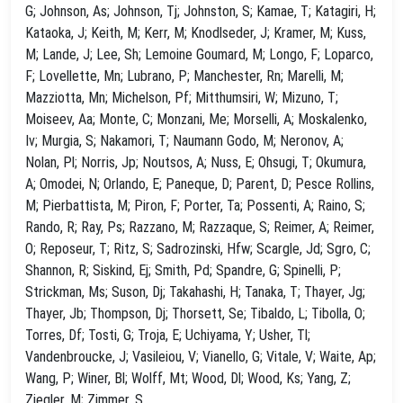
G; Johnson, As; Johnson, Tj; Johnston, S; Kamae, T; Katagiri, H;
Kataoka, J; Keith, M; Kerr, M; Knodlseder, J; Kramer, M; Kuss,
M; Lande, J; Lee, Sh; Lemoine Goumard, M; Longo, F; Loparco,
F; Lovellette, Mn; Lubrano, P; Manchester, Rn; Marelli, M;
Mazziotta, Mn; Michelson, Pf; Mitthumsiri, W; Mizuno, T;
Moiseev, Aa; Monte, C; Monzani, Me; Morselli, A; Moskalenko,
Iv; Murgia, S; Nakamori, T; Naumann Godo, M; Neronov, A;
Nolan, Pl; Norris, Jp; Noutsos, A; Nuss, E; Ohsugi, T; Okumura,
A; Omodei, N; Orlando, E; Paneque, D; Parent, D; Pesce Rollins,
M; Pierbattista, M; Piron, F; Porter, Ta; Possenti, A; Raino, S;
Rando, R; Ray, Ps; Razzano, M; Razzaque, S; Reimer, A; Reimer,
O; Reposeur, T; Ritz, S; Sadrozinski, Hfw; Scargle, Jd; Sgro, C;
Shannon, R; Siskind, Ej; Smith, Pd; Spandre, G; Spinelli, P;
Strickman, Ms; Suson, Dj; Takahashi, H; Tanaka, T; Thayer, Jg;
Thayer, Jb; Thompson, Dj; Thorsett, Se; Tibaldo, L; Tibolla, O;
Torres, Df; Tosti, G; Troja, E; Uchiyama, Y; Usher, Tl;
Vandenbroucke, J; Vasileiou, V; Vianello, G; Vitale, V; Waite, Ap;
Wang, P; Winer, Bl; Wolff, Mt; Wood, Dl; Wood, Ks; Yang, Z;
Ziegler, M; Zimmer, S.