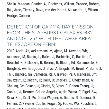
Sheila; Meegan, Charles A.; Paciesas, William; Preece, Robert;
Rau, Arne; Tierney, Dave; van der Horst, Alexander J.; Wilson-
Hodge, Colleen
DETECTION OF GAMMA-RAY EMISSION
FROM THE STARBURST GALAXIES M82
AND NGC 253 WITH THE LARGE AREA
TELESCOPE ON FERMI
2010 Abdo, Aa; Ackermann, M; Ajello, M; Atwood, Wb;
Axelsson, M; Baldini, L; Ballet, J; Barbiellini, G; Bastieri, D;
Bechtol, K; Bellazzini, R; Berenji, B; Bloom, Ed; Bonamente, E;
Borgland, Aw; Bregeon, J; Brez, A; Brigida, M; Bruel, P; Burnett,
Th; Caliandro, Ga; Cameron, Ra; Caraveo, Pa; Casandjian, Jm;
Cavazzuti, E; Cecchi, C; Celik, O; Charles, E; Chekhtman, A;
Cheung, Cc; Chiang, J; Ciprini, S; Claus, R; Cohen Tanugi, J;
Conrad, J; Dermer, Cd; de Angelis, A; de Palma, F; Digel, Sw;
Silva, Ede; Drell, Ps; Drlica Wagner, A; Dubois, R; Dumora, D;
Farnier, C; Favuzzi, Cecilia; Fegan, Sj; Focke, Wb; Foschini, L;