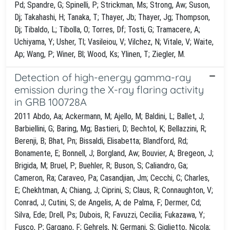
Pd; Spandre, G; Spinelli, P; Strickman, Ms; Strong, Aw; Suson,
Dj; Takahashi, H; Tanaka, T; Thayer, Jb; Thayer, Jg; Thompson,
Dj; Tibaldo, L; Tibolla, O; Torres, Df; Tosti, G; Tramacere, A;
Uchiyama, Y; Usher, Tl; Vasileiou, V; Vilchez, N; Vitale, V; Waite,
Ap; Wang, P; Winer, Bl; Wood, Ks; Ylinen, T; Ziegler, M.
Detection of high-energy gamma-ray
emission during the X-ray flaring activity
in GRB 100728A
2011 Abdo, Aa; Ackermann, M; Ajello, M; Baldini, L; Ballet, J;
Barbiellini, G; Baring, Mg; Bastieri, D; Bechtol, K; Bellazzini, R;
Berenji, B; Bhat, Pn; Bissaldi, Elisabetta; Blandford, Rd;
Bonamente, E; Bonnell, J; Borgland, Aw; Bouvier, A; Bregeon, J;
Brigida, M; Bruel, P; Buehler, R; Buson, S; Caliandro, Ga;
Cameron, Ra; Caraveo, Pa; Casandjian, Jm; Cecchi, C; Charles,
E; Chekhtman, A; Chiang, J; Ciprini, S; Claus, R; Connaughton, V;
Conrad, J; Cutini, S; de Angelis, A; de Palma, F; Dermer, Cd;
Silva, Ede; Drell, Ps; Dubois, R; Favuzzi, Cecilia; Fukazawa, Y;
Fusco, P; Gargano, F; Gehrels, N; Germani, S; Giglietto, Nicola;