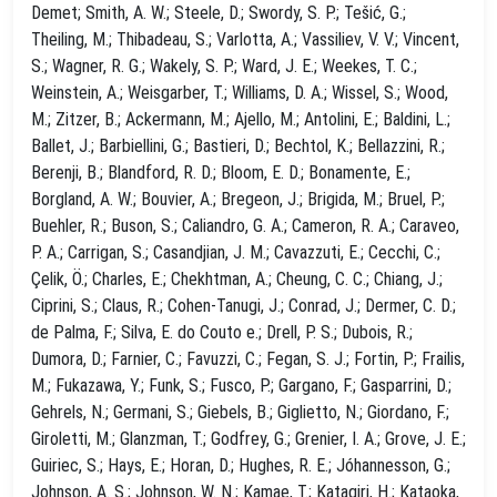
Demet; Smith, A. W.; Steele, D.; Swordy, S. P.; Tešić, G.;
Theiling, M.; Thibadeau, S.; Varlotta, A.; Vassiliev, V. V.; Vincent,
S.; Wagner, R. G.; Wakely, S. P.; Ward, J. E.; Weekes, T. C.;
Weinstein, A.; Weisgarber, T.; Williams, D. A.; Wissel, S.; Wood,
M.; Zitzer, B.; Ackermann, M.; Ajello, M.; Antolini, E.; Baldini, L.;
Ballet, J.; Barbiellini, G.; Bastieri, D.; Bechtol, K.; Bellazzini, R.;
Berenji, B.; Blandford, R. D.; Bloom, E. D.; Bonamente, E.;
Borgland, A. W.; Bouvier, A.; Bregeon, J.; Brigida, M.; Bruel, P.;
Buehler, R.; Buson, S.; Caliandro, G. A.; Cameron, R. A.; Caraveo,
P. A.; Carrigan, S.; Casandjian, J. M.; Cavazzuti, E.; Cecchi, C.;
Çelik, Ö.; Charles, E.; Chekhtman, A.; Cheung, C. C.; Chiang, J.;
Ciprini, S.; Claus, R.; Cohen-Tanugi, J.; Conrad, J.; Dermer, C. D.;
de Palma, F.; Silva, E. do Couto e.; Drell, P. S.; Dubois, R.;
Dumora, D.; Farnier, C.; Favuzzi, C.; Fegan, S. J.; Fortin, P.; Frailis,
M.; Fukazawa, Y.; Funk, S.; Fusco, P.; Gargano, F.; Gasparrini, D.;
Gehrels, N.; Germani, S.; Giebels, B.; Giglietto, N.; Giordano, F.;
Giroletti, M.; Glanzman, T.; Godfrey, G.; Grenier, I. A.; Grove, J. E.;
Guiriec, S.; Hays, E.; Horan, D.; Hughes, R. E.; Jóhannesson, G.;
Johnson, A. S.; Johnson, W. N.; Kamae, T.; Katagiri, H.; Kataoka,