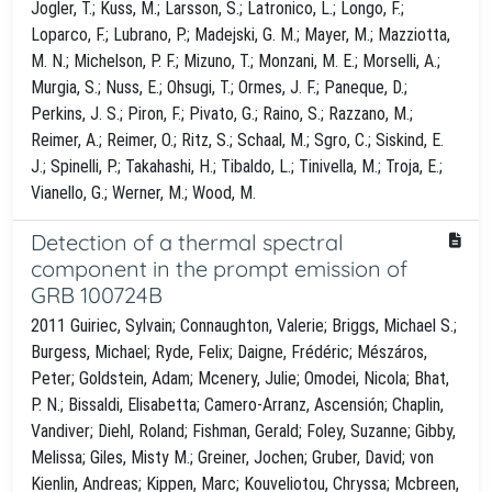
Jogler, T.; Kuss, M.; Larsson, S.; Latronico, L.; Longo, F.;
Loparco, F.; Lubrano, P.; Madejski, G. M.; Mayer, M.; Mazziotta,
M. N.; Michelson, P. F.; Mizuno, T.; Monzani, M. E.; Morselli, A.;
Murgia, S.; Nuss, E.; Ohsugi, T.; Ormes, J. F.; Paneque, D.;
Perkins, J. S.; Piron, F.; Pivato, G.; Raino, S.; Razzano, M.;
Reimer, A.; Reimer, O.; Ritz, S.; Schaal, M.; Sgro, C.; Siskind, E.
J.; Spinelli, P.; Takahashi, H.; Tibaldo, L.; Tinivella, M.; Troja, E.;
Vianello, G.; Werner, M.; Wood, M.
Detection of a thermal spectral
component in the prompt emission of
GRB 100724B
2011 Guiriec, Sylvain; Connaughton, Valerie; Briggs, Michael S.;
Burgess, Michael; Ryde, Felix; Daigne, Frédéric; Mészáros,
Peter; Goldstein, Adam; Mcenery, Julie; Omodei, Nicola; Bhat,
P. N.; Bissaldi, Elisabetta; Camero-Arranz, Ascensión; Chaplin,
Vandiver; Diehl, Roland; Fishman, Gerald; Foley, Suzanne; Gibby,
Melissa; Giles, Misty M.; Greiner, Jochen; Gruber, David; von
Kienlin, Andreas; Kippen, Marc; Kouveliotou, Chryssa; Mcbreen,