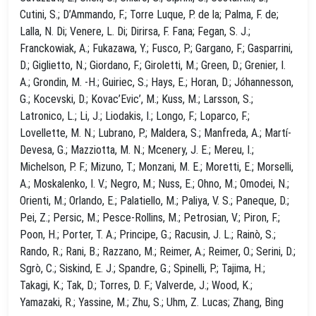
Cutini, S.; D’Ammando, F.; Torre Luque, P. de la; Palma, F. de;
Lalla, N. Di; Venere, L. Di; Dirirsa, F. Fana; Fegan, S. J.;
Franckowiak, A.; Fukazawa, Y.; Fusco, P.; Gargano, F.; Gasparrini,
D.; Giglietto, N.; Giordano, F.; Giroletti, M.; Green, D.; Grenier, I.
A.; Grondin, M. -H.; Guiriec, S.; Hays, E.; Horan, D.; Jóhannesson,
G.; Kocevski, D.; Kovac’Evic’, M.; Kuss, M.; Larsson, S.;
Latronico, L.; Li, J.; Liodakis, I.; Longo, F.; Loparco, F.;
Lovellette, M. N.; Lubrano, P.; Maldera, S.; Manfreda, A.; Martí-
Devesa, G.; Mazziotta, M. N.; Mcenery, J. E.; Mereu, I.;
Michelson, P. F.; Mizuno, T.; Monzani, M. E.; Moretti, E.; Morselli,
A.; Moskalenko, I. V.; Negro, M.; Nuss, E.; Ohno, M.; Omodei, N.;
Orienti, M.; Orlando, E.; Palatiello, M.; Paliya, V. S.; Paneque, D.;
Pei, Z.; Persic, M.; Pesce-Rollins, M.; Petrosian, V.; Piron, F.;
Poon, H.; Porter, T. A.; Principe, G.; Racusin, J. L.; Rainò, S.;
Rando, R.; Rani, B.; Razzano, M.; Reimer, A.; Reimer, O.; Serini, D.;
Sgrò, C.; Siskind, E. J.; Spandre, G.; Spinelli, P.; Tajima, H.;
Takagi, K.; Tak, D.; Torres, D. F.; Valverde, J.; Wood, K.;
Yamazaki, R.; Yassine, M.; Zhu, S.; Uhm, Z. Lucas; Zhang, Bing