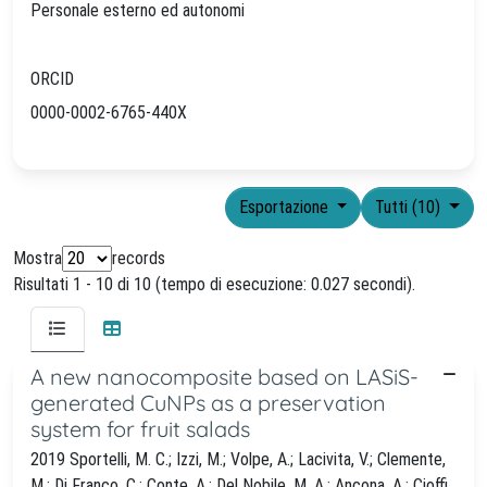
Personale esterno ed autonomi
ORCID
0000-0002-6765-440X
Esportazione
Tutti (10)
Mostra
records
Risultati 1 - 10 di 10 (tempo di esecuzione: 0.027 secondi).
A new nanocomposite based on LASiS-
generated CuNPs as a preservation
system for fruit salads
2019 Sportelli, M. C.; Izzi, M.; Volpe, A.; Lacivita, V.; Clemente,
M.; Di Franco, C.; Conte, A.; Del Nobile, M. A.; Ancona, A.; Cioffi,