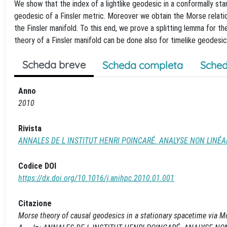
We show that the index of a lightlike geodesic in a conformally stan
geodesic of a Finsler metric. Moreover we obtain the Morse relatio
the Finsler manifold. To this end, we prove a splitting lemma for th
theory of a Finsler manifold can be done also for timelike geodesic
Scheda breve
Scheda completa
Sched
Anno
2010
Rivista
ANNALES DE L INSTITUT HENRI POINCARÉ. ANALYSE NON LINÉA
Codice DOI
https://dx.doi.org/10.1016/j.anihpc.2010.01.001
Citazione
Morse theory of causal geodesics in a stationary spacetime via Mor