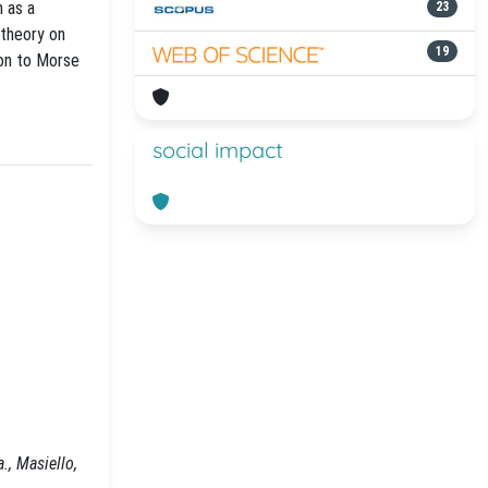
n as a
23
 theory on
19
ion to Morse
social impact
., Masiello,