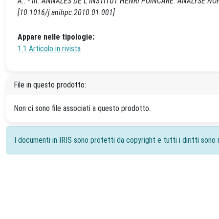
A.. - In: ANNALES DE L INSTITUT HENRI POINCARÉ. ANALYSE NON 
[10.1016/j.anihpc.2010.01.001]
Appare nelle tipologie:
1.1 Articolo in rivista
File in questo prodotto:
Non ci sono file associati a questo prodotto.
I documenti in IRIS sono protetti da copyright e tutti i diritti sono r
Powered by
IRIS
-
about IRIS
-
Utilizzo dei cookie
-
Priv