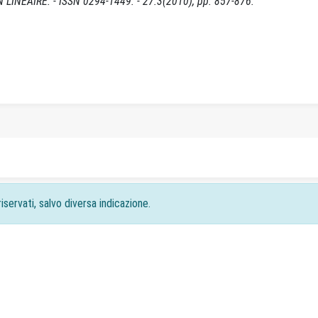
LINÉAIRE. - ISSN 0294-1449. - 27:3(2010), pp. 857-876.
iservati, salvo diversa indicazione.
acy